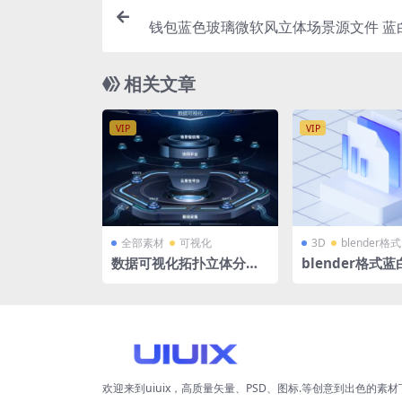
钱包蓝色玻璃微软风立体场景源文件 蓝
技背景 C4D格式R23 OC渲染器 2560
相关文章
VIP
VIP
全部素材
可视化
3D
blender格式
数据可视化拓扑立体分层
blender格式
导航tab协同平台 PSD格
微软风立体3D
式 3840×2160
档报告数据写作
欢迎来到uiuix，高质量矢量、PSD、图标.等创意到出色的素材