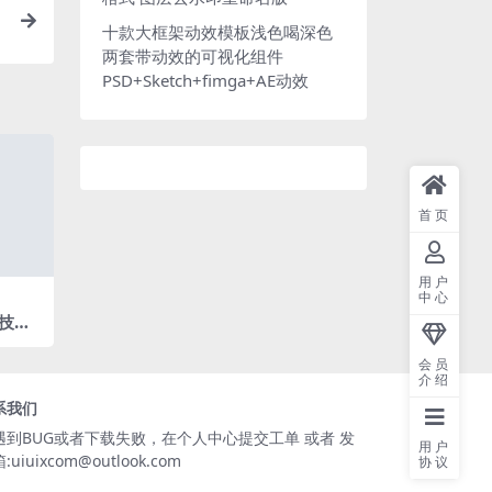
十款大框架动效模板浅色喝深色
两套带动效的可视化组件
PSD+Sketch+fimga+AE动效
首页
用户
中心
科技图
len
会员
介绍
系我们
遇到BUG或者下载失败，在个人中心提交工单 或者 发
用户
:uiuixcom@outlook.com
协议