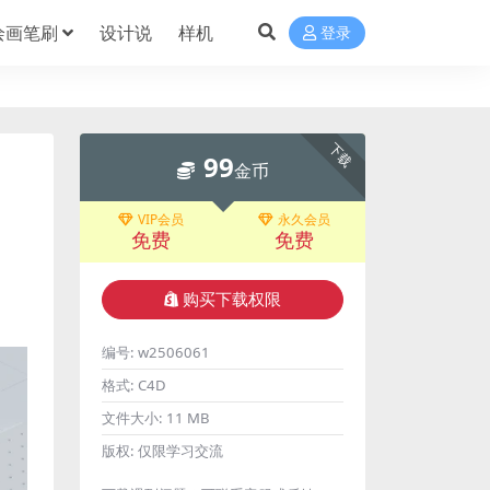
绘画笔刷
设计说
样机
登录
下载
99
金币
VIP会员
永久会员
免费
免费
购买下载权限
编号:
w2506061
格式:
C4D
文件大小:
11 MB
版权:
仅限学习交流