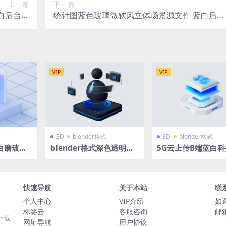
上一篇
下一篇
白后台科
统计图蓝色玻璃微软风立体场景源文件 蓝白后台
 x1005
科技背景 C4D格式R23 OC渲染器 2560 x1005
VIP
VIP
3D
blender格式
3D
blender格式
蓝白磨玻璃
blender格式深色透明玻
5G云上传B端蓝白
玻璃图标文
璃深蓝色3D图标icon立体
标立体底座透明发光b
提交
底座人物个人中心客户服
der格式含PNG
务
快速导航
关于本站
联
个人中心
VIP介绍
如
标签云
客服咨询
邮箱
下载
网址导航
用户协议