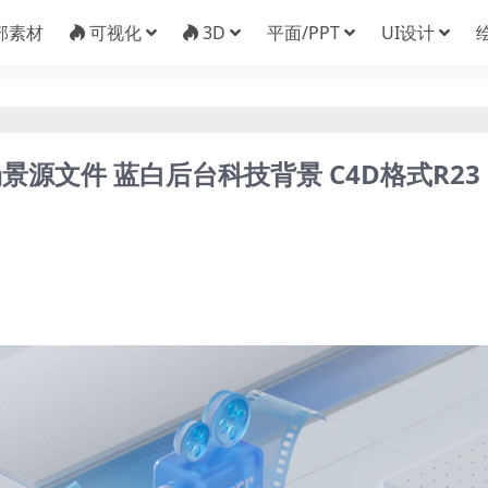
部素材
可视化
3D
平面/PPT
UI设计
源文件 蓝白后台科技背景 C4D格式R23