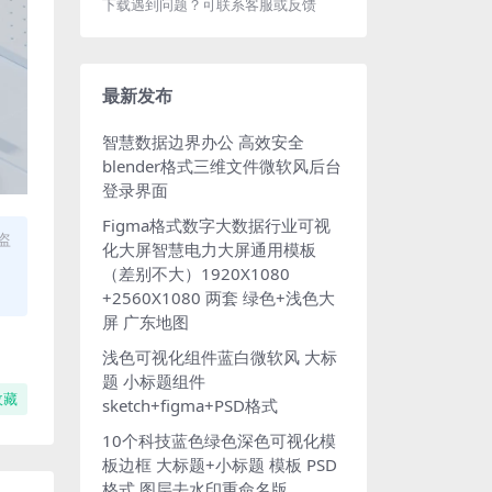
下载遇到问题？可联系客服或反馈
最新发布
智慧数据边界办公 高效安全
blender格式三维文件微软风后台
登录界面
Figma格式数字大数据行业可视
盗
化大屏智慧电力大屏通用模板
（差别不大）1920X1080
+2560X1080 两套 绿色+浅色大
屏 广东地图
浅色可视化组件蓝白微软风 大标
题 小标题组件
收藏
sketch+figma+PSD格式
10个科技蓝色绿色深色可视化模
板边框 大标题+小标题 模板 PSD
格式 图层去水印重命名版