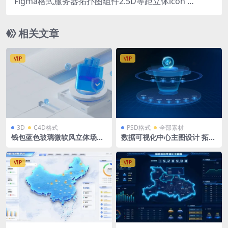
Figma格式服务器拓扑图组件2.5D等距立体icon 绿
色版本
相关文章
VIP
VIP
3D
C4D格式
PSD格式
全部素材
钱包蓝色玻璃微软风立体场景
数据可视化中心主图设计 拓扑
源文件 蓝白后台科技背景 C4
图 立体分层 PSD格式一张
D格式R23 OC渲染器 2560 x1
005
VIP
VIP