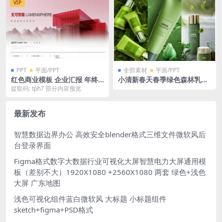
VIP
PPT
平面/PPT
全部素材
平面/PPT
红色商业模板 企业汇报 年终
小清新春天春季绿色森林乳液
总结 商务演讲 PPT 静态+动态
化妆品瓶子广告效果图PSD格
提取码: tph7 部分内容预览
两套 每套180页
式
最新发布
智慧数据边界办公 高效安全blender格式三维文件微软风后
台登录界面
Figma格式数字大数据行业可视化大屏智慧电力大屏通用模
板（差别不大）1920X1080 +2560X1080 两套 绿色+浅色
大屏 广东地图
浅色可视化组件蓝白微软风 大标题 小标题组件
sketch+figma+PSD格式