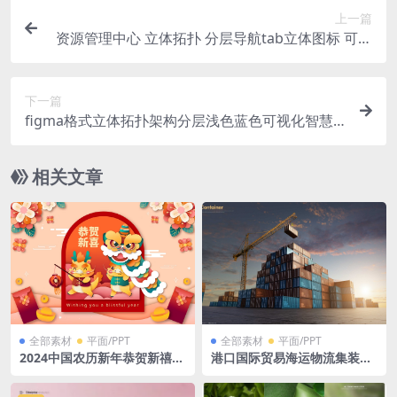
上一篇
资源管理中心 立体拓扑 分层导航tab立体图标 可视
化大屏PSD格式源文件 3840×2160 px
下一篇
figma格式立体拓扑架构分层浅色蓝色可视化智慧
大屏素材
相关文章
全部素材
平面/PPT
全部素材
平面/PPT
2024中国农历新年恭贺新禧舞
港口国际贸易海运物流集装箱
狮矢量纸张风格背景 Ai格式
广告效果图PSD格式