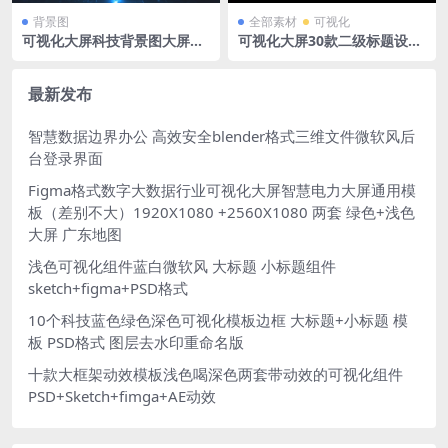
背景图
全部素材
可视化
可视化大屏科技背景图大屏背
可视化大屏30款二级标题设计
景PPT背景展板展会蓝色粒子
数据可视化大屏小标题组件 S
背景墙3840 x 2085px
ketch+Figma格式
最新发布
智慧数据边界办公 高效安全blender格式三维文件微软风后
台登录界面
Figma格式数字大数据行业可视化大屏智慧电力大屏通用模
板（差别不大）1920X1080 +2560X1080 两套 绿色+浅色
大屏 广东地图
浅色可视化组件蓝白微软风 大标题 小标题组件
sketch+figma+PSD格式
10个科技蓝色绿色深色可视化模板边框 大标题+小标题 模
板 PSD格式 图层去水印重命名版
十款大框架动效模板浅色喝深色两套带动效的可视化组件
PSD+Sketch+fimga+AE动效