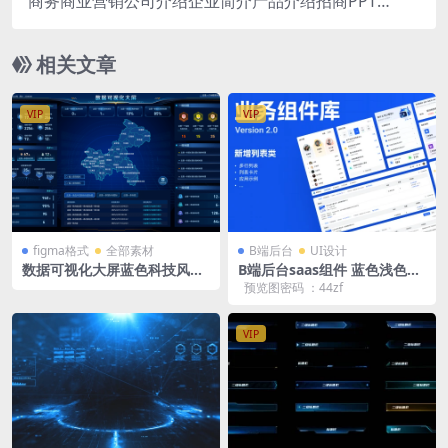
商务商业营销公司介绍企业简介产品介绍招商PPT
模板 珊瑚红配色 300页
相关文章
VIP
VIP
figma格式
全部素材
B端后台
UI设计
数据可视化大屏蓝色科技风fig
B端后台saas组件 蓝色浅色业
ma格式 1920X1080 重庆地图
务组件库 figma格式后台业务
预览图密码 ：44zf
组件库 V2.0
VIP