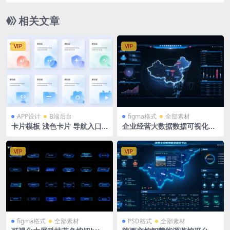
gma格式 湖北地图湖北省 MAP
相关文章
VIP
VIP
APP设计
B端后台
figma格式
全部素材
卡片模板 浅色卡片 导航入口 t
企业经营大数据数据可视化平
ab APP卡片banner figma格
台figma格式 中国地图
式
VIP
VIP
figma格式
全部素材
PSD格式
全部素材