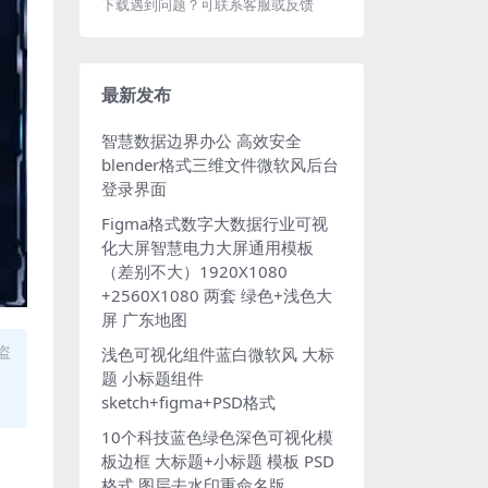
下载遇到问题？可联系客服或反馈
最新发布
智慧数据边界办公 高效安全
blender格式三维文件微软风后台
登录界面
Figma格式数字大数据行业可视
化大屏智慧电力大屏通用模板
（差别不大）1920X1080
+2560X1080 两套 绿色+浅色大
屏 广东地图
盗
浅色可视化组件蓝白微软风 大标
题 小标题组件
sketch+figma+PSD格式
10个科技蓝色绿色深色可视化模
板边框 大标题+小标题 模板 PSD
格式 图层去水印重命名版