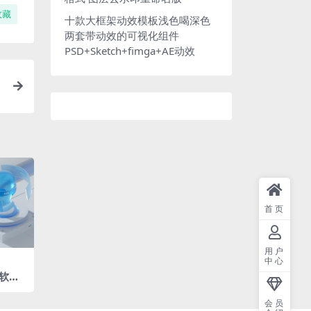
收藏
十款大框架动效模板浅色喝深色
两套带动效的可视化组件
PSD+Sketch+fimga+AE动效
首页
用户
中心
软风
白后台
3 O
会员