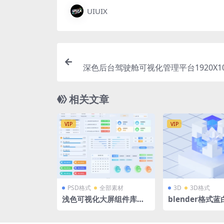
UIUIX
深色后台驾驶舱可视化管理平台1920X108
相关文章
VIP
VIP
PSD格式
全部素材
3D
3D格式
浅色可视化大屏组件库表
blender格式
单数据排列 PSD格式
微软风立体3D
块立方体展台模