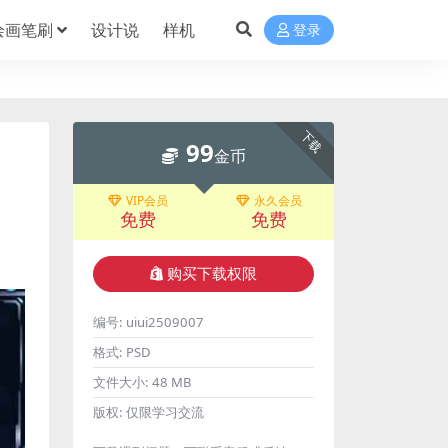
绘画笔刷
设计说
样机
登录
下载
99
金币
VIP会员
永久会员
免费
免费
购买下载权限
编号:
uiui2509007
格式:
PSD
文件大小:
48 MB
版权:
仅限学习交流