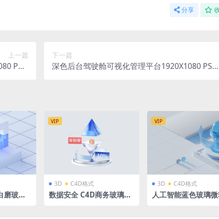
分享
上一篇
下一篇
0 PSD
深色后台驾驶舱可视化管理平台1920X1080 PSD
格式
格式
VIP
VIP
3D
C4D格式
3D
C4D格式
蓝白磨玻璃
数据安全 C4D商务玻璃立
人工智能蓝色玻璃微
玻璃图标方
体图标 微软风 OC渲染器
立体场景源文件 蓝
型含高清P
含渲染好的无背景PNG
科技背景 C4D格式R2