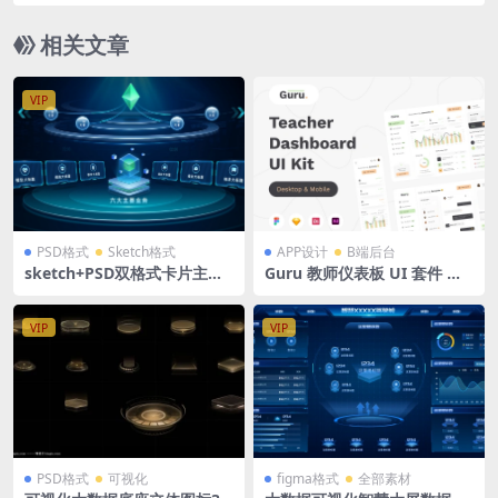
式
相关文章
VIP
PSD格式
Sketch格式
APP设计
B端后台
sketch+PSD双格式卡片主视
Guru 教师仪表板 UI 套件 清
觉拓扑关系图层级组件源文件
新 UI 套件30 页 多格式
VIP
VIP
PSD格式
可视化
figma格式
全部素材