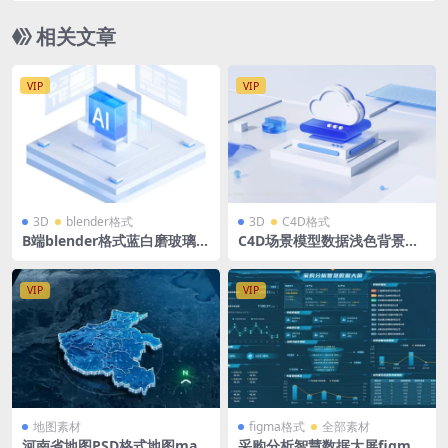
相关文章
VIP
VIP
3D
blender格式
3D
C4D格式
B端blender格式蓝白磨玻璃微
C4D场景模型数据浅色背景云
软风立体3D玻璃图标立方体展
服务大数据运营安全科技磨玻
台模型含高清PNG
璃微软风登录页背景OC材质渲
染器
VIP
VIP
地图素材
figma格式
全部素材
河南省地图PSD格式地图map
采购分析智慧数据大屏figma