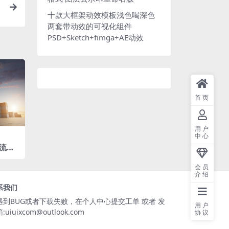
十款大框架动效模板浅色喝深色
两套带动效的可视化组件
PSD+Sketch+fimga+AE动效
首页
用户
中心
流集
格式
会员
介绍
系我们
遇到BUG或者下载失败，在个人中心提交工单 或者 发
用户
:uiuixcom@outlook.com
协议