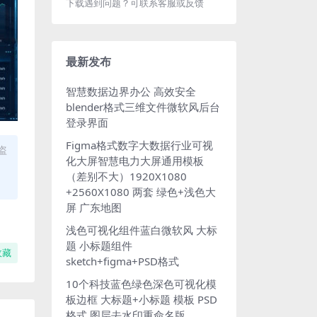
下载遇到问题？可联系客服或反馈
最新发布
智慧数据边界办公 高效安全
blender格式三维文件微软风后台
登录界面
Figma格式数字大数据行业可视
盗
化大屏智慧电力大屏通用模板
（差别不大）1920X1080
+2560X1080 两套 绿色+浅色大
屏 广东地图
浅色可视化组件蓝白微软风 大标
题 小标题组件
收藏
sketch+figma+PSD格式
10个科技蓝色绿色深色可视化模
板边框 大标题+小标题 模板 PSD
格式 图层去水印重命名版