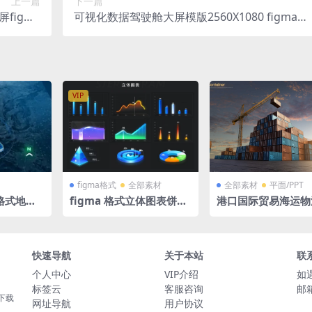
上一篇
下一篇
figma
可视化数据驾驶舱大屏模版2560X1080 figma格
格式
式 广东3D地图
VIP
figma格式
全部素材
全部素材
平面/PPT
格式地图
figma 格式立体图表饼图
港口国际贸易海运物
an xi
柱状图环形图分层可视化
装箱广告效果图PSD
0x1080
组件源文件
快速导航
关于本站
联
个人中心
VIP介绍
如
标签云
客服咨询
邮箱
下载
网址导航
用户协议