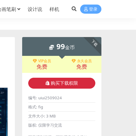
绘画笔刷
设计说
样机
登录
下载
99
金币
VIP会员
永久会员
免费
免费
购买下载权限
编号:
uiui2509024
格式:
fig
文件大小:
3 MB
版权:
仅限学习交流