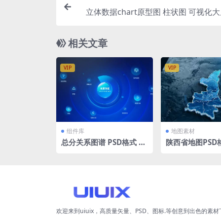
立体数据chart原型图 柱状图 可视化大屏
相关文章
VIP
VIP
组件库
地图素材
总分关系图谱 PSD格式 大
陕西省地图PSD
屏组件库 1920×1080
map大屏可视化Sh
立体地图背景 150
PX
欢迎来到uiuix，高质量矢量、PSD、图标.等创意到出色的素材