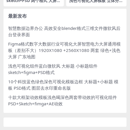
sketch+PSD 两个格式 大屏按
浅色可视化大屏模板 立体分层
钮翻牌器组件立体图标分层源
tab导航 图标icon figma格式
文件
湖北地图湖北省 MAP
最新发布
智慧数据边界办公 高效安全blender格式三维文件微软风后
台登录界面
Figma格式数字大数据行业可视化大屏智慧电力大屏通用模
板（差别不大）1920X1080 +2560X1080 两套 绿色+浅色
大屏 广东地图
浅色可视化组件蓝白微软风 大标题 小标题组件
sketch+figma+PSD格式
10个科技蓝色绿色深色可视化模板边框 大标题+小标题 模
板 PSD格式 图层去水印重命名版
十款大框架动效模板浅色喝深色两套带动效的可视化组件
PSD+Sketch+fimga+AE动效