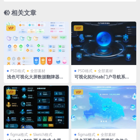
重庆地图
相关文章
VIP
VIP
PSD格式
全部素材
PSD格式
全部素材
浅色可视化大屏数据翻牌器数
可视化拓扑tab门户导航系统
据排列组件PSD格式
入口科技网站门户PSD格式
VIP
VIP
figma格式
Sketch格式
figma格式
全部素材