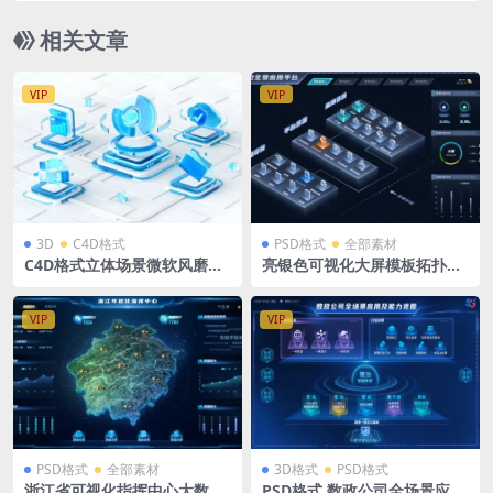
相关文章
VIP
VIP
3D
C4D格式
PSD格式
全部素材
C4D格式立体场景微软风磨玻
亮银色可视化大屏模板拓扑立
璃大数据云安全 OC渲染
体导航层级模型全景应用平台
1920X1080 PSD格式
VIP
VIP
PSD格式
全部素材
3D格式
PSD格式
浙江省可视化指挥中心大数据
PSD格式 数政公司全场景应用