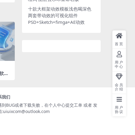
十款大框架动效模板浅色喝深色
两套带动效的可视化组件
PSD+Sketch+fimga+AE动效
首页
用户
中心
软风
白后台
3 O
会员
5
介绍
系我们
遇到BUG或者下载失败，在个人中心提交工单 或者 发
用户
:uiuixcom@outlook.com
协议