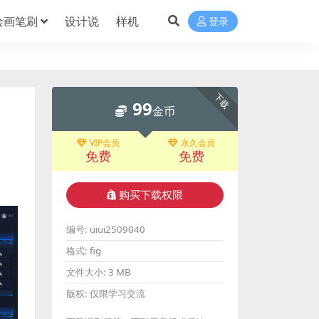
绘画笔刷
设计说
样机
登录
下载
99
金币
VIP会员
永久会员
免费
免费
购买下载权限
编号:
uiui2509040
格式:
fig
文件大小:
3 MB
版权:
仅限学习交流