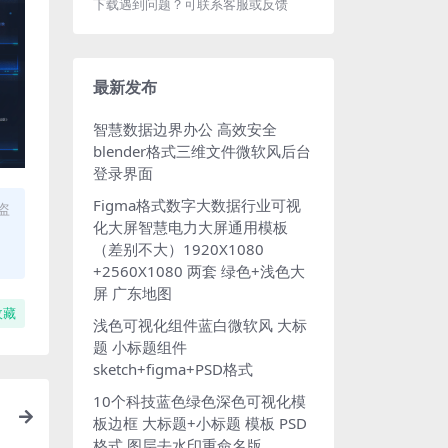
下载遇到问题？可联系客服或反馈
最新发布
智慧数据边界办公 高效安全
blender格式三维文件微软风后台
登录界面
Figma格式数字大数据行业可视
盗
化大屏智慧电力大屏通用模板
（差别不大）1920X1080
+2560X1080 两套 绿色+浅色大
屏 广东地图
收藏
浅色可视化组件蓝白微软风 大标
题 小标题组件
sketch+figma+PSD格式
10个科技蓝色绿色深色可视化模
板边框 大标题+小标题 模板 PSD
格式 图层去水印重命名版