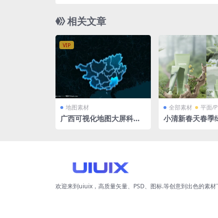
相关文章
VIP
地图素材
全部素材
平面/P
广西可视化地图大屏科技3
小清新春天春季
D矢量地图1920X1080 PS
乳液化妆品瓶子
D格式钢笔路径分层
图PSD格式
欢迎来到uiuix，高质量矢量、PSD、图标.等创意到出色的素材