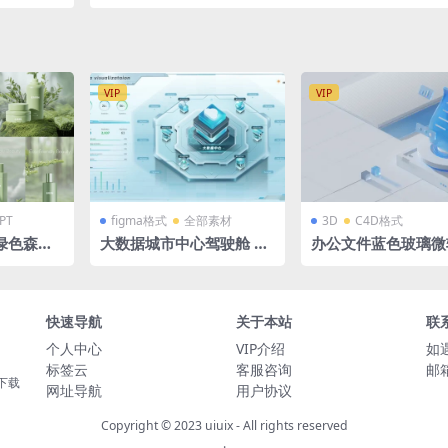
件
格式 1920X1080
VIP
VIP
PT
figma格式
全部素材
3D
C4D格式
绿色森林
大数据城市中心驾驶舱 浅
办公文件蓝色玻璃微
广告效果
色 绿色 tab导航 系统入口
立体场景源文件 蓝
3D拓扑图 立体 可视化大
科技背景 C4D格式R2
屏 figma格式
C渲染器 2560 x100
快速导航
关于本站
联
个人中心
VIP介绍
如
标签云
客服咨询
邮箱
下载
网址导航
用户协议
Copyright © 2023
uiuix
- All rights reserved
.