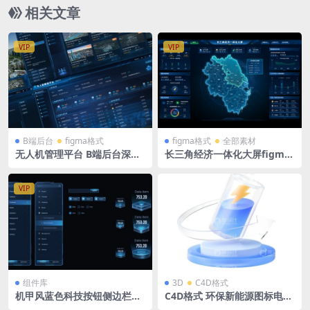
相关文章
VIP
VIP
B端后台
figma格式
figma格式
全部素材
无人机管理平台 B端后台深色
长三角经济一体化大屏figma
仪表盘 数据运营 Figma格式
格式两张 深色科技大屏 长三
12页
角地图
VIP
组件库
3D
C4D格式
机甲风蓝色科技按钮侧边栏导
C4D格式 环保新能源图标电池
航底座图标数据排列组件PSD
电能电力含OBJ、PNG