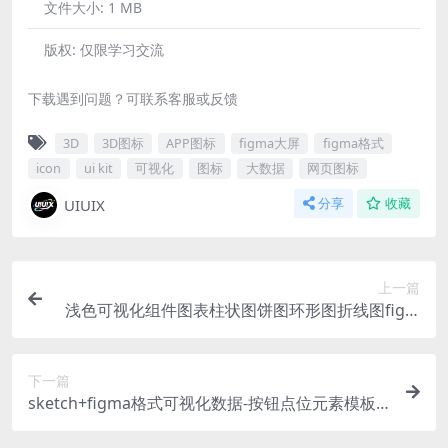
文件大小:
1 MB
版权:
仅限学习交流
下载遇到问题？可联系客服或反馈
3D
3D图标
APP图标
figma大屏
figma格式
icon
ui kit
可视化
图标
大数据
网页图标
UIUIX
分享
收藏
上一篇
浅色可视化组件图表柱状图饼图环形图折线图figm
a 格式
下一篇
sketch+figma格式可视化数据-按钮点位元素模板
组件库