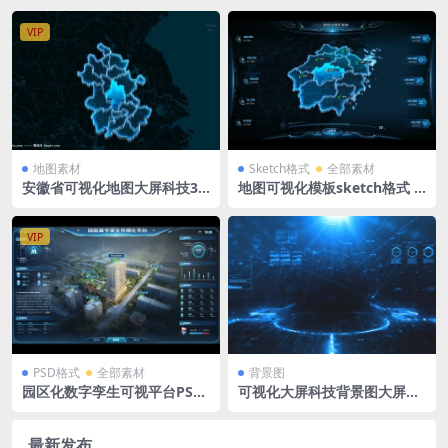
VIP
地图素材
Sketch格式
全部素材
安徽省可视化地图大屏科技3D
地图可视化模板sketch格式 +
矢量地图1920X1080 PSD格式
PSD各省地图 源文件 系统入
钢笔路径分层
口 导航tab
VIP
PSD格式
全部素材
背景图
园区化数字孪生可视平台PSD
可视化大屏科技背景图大屏背
格式 1920X1080 蓝色科技风
景PPT背景展板展会蓝色粒子
背景墙3840 x 2085px
最新发布