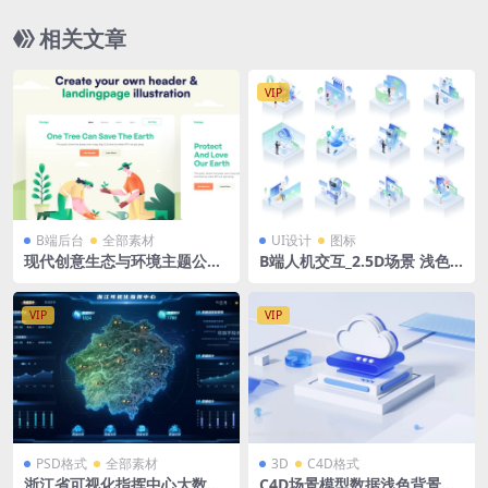
相关文章
VIP
B端后台
全部素材
UI设计
图标
现代创意生态与环境主题公共
B端人机交互_2.5D场景 浅色
服务农业矢量插画ai矢量格式1
后台拓扑图 立体插画 figma
0页
格式
VIP
VIP
PSD格式
全部素材
3D
C4D格式
浙江省可视化指挥中心大数据
C4D场景模型数据浅色背景云