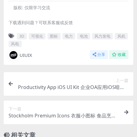
版权:
仅限学习交流
下载遇到问题？可联系客服或反馈
3D
可视化
图标
电力
电池
风力发电
风机
风电
UIUIX
分享
收藏
上一篇
Productivity App iOS UI Kit 企业OA应用iOS暗底U
I套件移动会议预订app界面 fig+sketch格式
下一篇
Stockholm Premium Icons 衣服小图标 食品烹饪i
con图标素材640 个4 种颜色适合 iOS、Android、
网站和平面设计
相关文章