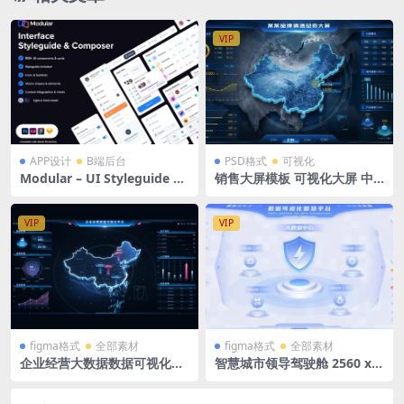
VIP
APP设计
B端后台
PSD格式
可视化
Modular – UI Styleguide &
销售大屏模板 可视化大屏 中
Composer 双配色网页网站导
国地图总览 PSD格式 1920X1
航栏选项卡边栏日程图表套件
080
模块ui界面设计模板
VIP
VIP
figma格式
全部素材
figma格式
全部素材
企业经营大数据数据可视化平
智慧城市领导驾驶舱 2560 x 1
台figma格式 中国地图
080浅蓝色 立体拓扑大屏 大数
据中心 宽屏微软风 figma格