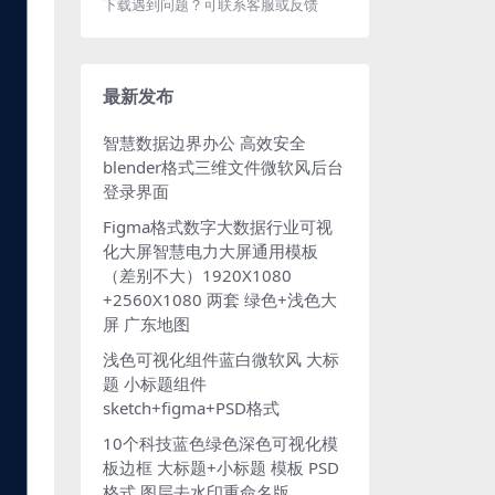
下载遇到问题？可联系客服或反馈
最新发布
智慧数据边界办公 高效安全
blender格式三维文件微软风后台
登录界面
Figma格式数字大数据行业可视
化大屏智慧电力大屏通用模板
（差别不大）1920X1080
+2560X1080 两套 绿色+浅色大
屏 广东地图
浅色可视化组件蓝白微软风 大标
题 小标题组件
sketch+figma+PSD格式
10个科技蓝色绿色深色可视化模
板边框 大标题+小标题 模板 PSD
格式 图层去水印重命名版