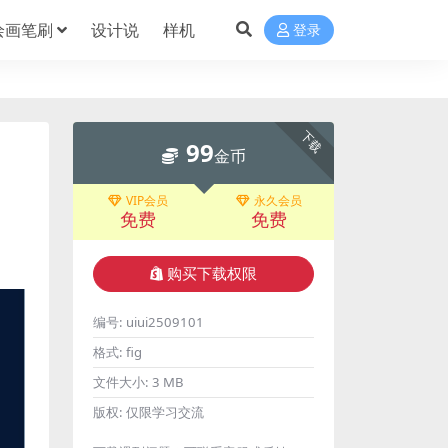
绘画笔刷
设计说
样机
登录
下载
99
金币
VIP会员
永久会员
免费
免费
购买下载权限
编号:
uiui2509101
格式:
fig
文件大小:
3 MB
版权:
仅限学习交流