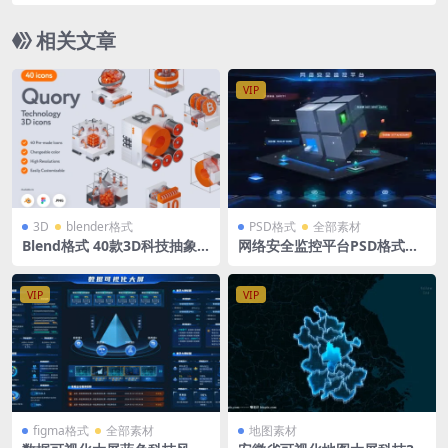
数据 组件库
相关文章
VIP
3D
blender格式
PSD格式
全部素材
Blend格式 40款3D科技抽象
网络安全监控平台PSD格式可
立体icon图标含png免抠图片
视化大屏tab导航入口 3840 x
素材
1620 px
VIP
VIP
figma格式
全部素材
地图素材