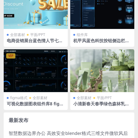
全部素材
平面/PPT
组件库
电商促销展台蓝色情人节七夕
机甲风蓝色科技按钮侧边栏导
节气球礼盒活动banner背景s
航底座图标数据排列组件PSD
ale气泡字Ai矢量格式
VIP
figma格式
全部素材
全部素材
平面/PPT
可视化数据图表组件库8 figm
小清新春天春季绿色森林乳液
a格式 多列柱状图 环形图 仪表
化妆品瓶子广告效果图PSD格
盘 折线图 标题 暗色
式
最新发布
智慧数据边界办公 高效安全blender格式三维文件微软风后