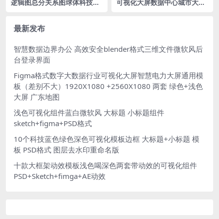
逻辑图总分关系图球体科技蓝
可视化大屏数据中心城市大脑
色可视化大数据背景落地页网
驾驶舱PSD格式1920X1080 蓝
页背景fig格式
色大数据
最新发布
智慧数据边界办公 高效安全blender格式三维文件微软风后
台登录界面
Figma格式数字大数据行业可视化大屏智慧电力大屏通用模
板（差别不大）1920X1080 +2560X1080 两套 绿色+浅色
大屏 广东地图
浅色可视化组件蓝白微软风 大标题 小标题组件
sketch+figma+PSD格式
10个科技蓝色绿色深色可视化模板边框 大标题+小标题 模
板 PSD格式 图层去水印重命名版
十款大框架动效模板浅色喝深色两套带动效的可视化组件
PSD+Sketch+fimga+AE动效