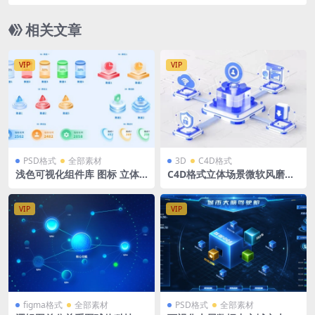
分层源文件 1920*1080px分辨率
相关文章
VIP
VIP
PSD格式
全部素材
3D
C4D格式
浅色可视化组件库 图标 立体
C4D格式立体场景微软风磨玻
数据 PSD格式
璃大数据云安全 OC渲染
VIP
VIP
figma格式
全部素材
PSD格式
全部素材