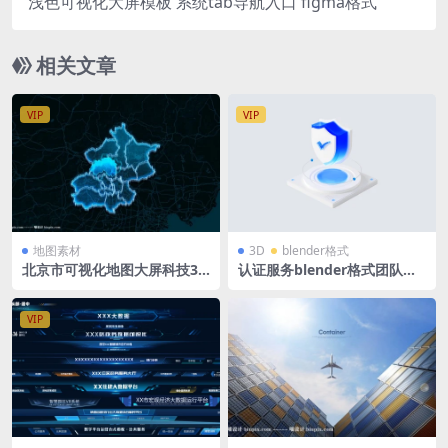
浅色可视化大屏模板 系统tab导航入口 figma格式
相关文章
VIP
VIP
地图素材
3D
blender格式
北京市可视化地图大屏科技3D
认证服务blender格式团队安
矢量地图1920X1080 PSD格式
全中心B端蓝白科技图标立体ic
钢笔路径分层
on微软风含PNG
VIP