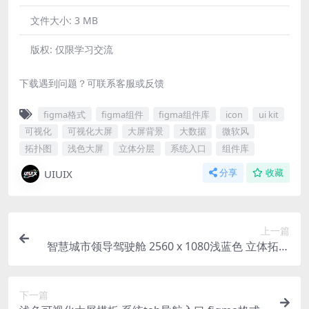
文件大小:
3 MB
版权:
仅限学习交流
下载遇到问题？可联系客服或反馈
figma格式
figma组件
figma组件库
icon
ui kit
可视化
可视化大屏
大屏背景
大数据
微软风
拓扑图
浅色大屏
立体分层
系统入口
组件库
UIUIX
分享
收藏
上一篇
智慧城市领导驾驶舱 2560 x 1080浅蓝色 立体拓扑
大屏 宽屏微软风 figma格式
下一篇