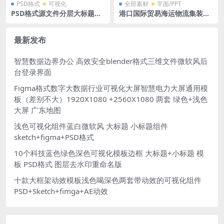
PSD格式
可视化
全部素材
平面/PPT
PSD格式源文件分层大标题小
港口国际贸易海运物流集装箱
标题标签图标icon可视化大屏
广告效果图PSD格式
组件库500+
最新发布
智慧数据边界办公 高效安全blender格式三维文件微软风后
台登录界面
Figma格式数字大数据行业可视化大屏智慧电力大屏通用模
板（差别不大）1920X1080 +2560X1080 两套 绿色+浅色
大屏 广东地图
浅色可视化组件蓝白微软风 大标题 小标题组件
sketch+figma+PSD格式
10个科技蓝色绿色深色可视化模板边框 大标题+小标题 模
板 PSD格式 图层去水印重命名版
十款大框架动效模板浅色喝深色两套带动效的可视化组件
PSD+Sketch+fimga+AE动效