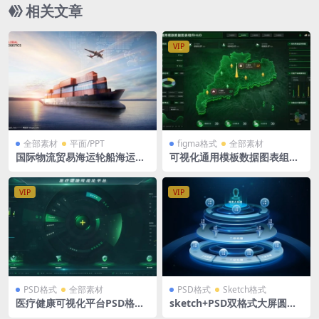
相关文章
VIP
全部素材
平面/PPT
figma格式
全部素材
国际物流贸易海运轮船海运空
可视化通用模板数据图表组件
运集装箱PSD格式
HUD 绿色大屏 驾驶舱 figma
格式 立体广东地图 guangdo
ng map
VIP
VIP
PSD格式
全部素材
PSD格式
Sketch格式
医疗健康可视化平台PSD格式
sketch+PSD双格式大屏圆环
系统入口绿色可视化大屏驾驶
主视觉拓扑关系图层级组件源