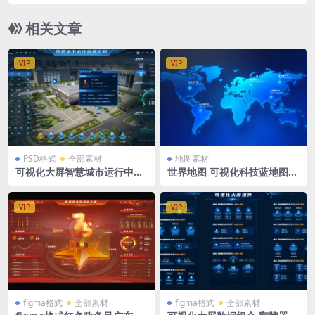
h格式
相关文章
VIP
VIP
PSD格式
全部素材
地图素材
可视化大屏智慧城市运行中心
世界地图 可视化科技蓝地图m
大屏模板 提醒1920X1080 PS
ap PSD格式 1920X1080
D格式
VIP
VIP
figma格式
全部素材
figma格式
全部素材