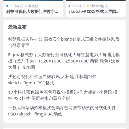
PSD格式
可视化
PSD格式
Sketch格式
科技可视化大数据门户数字一
sketch+PSD双格式大屏圆环
体化3D立体效果大屏页面PSD
主视觉拓扑关系图层级组件源
源文件素材模板
文件
最新发布
智慧数据边界办公 高效安全blender格式三维文件微软风后
台登录界面
Figma格式数字大数据行业可视化大屏智慧电力大屏通用模
板（差别不大）1920X1080 +2560X1080 两套 绿色+浅色
大屏 广东地图
浅色可视化组件蓝白微软风 大标题 小标题组件
sketch+figma+PSD格式
10个科技蓝色绿色深色可视化模板边框 大标题+小标题 模
板 PSD格式 图层去水印重命名版
十款大框架动效模板浅色喝深色两套带动效的可视化组件
PSD+Sketch+fimga+AE动效