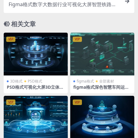
Figma格式数字大数据行业可视化大屏智慧铁路大
屏通用模板6张界面（差别不大）1920X1080 +256
0X1080 两套
相关文章
VIP
VIP
3D格式
PSD格式
figma格式
全部素材
PSD格式可视化大屏3D立体分
figma格式深色智慧车间运营
层拓扑图 分层源文件2.5D图标
管理中心等距2.5D拓扑图可视
导航入口 1920X1080
化大屏绿色版
VIP
VIP