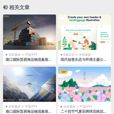
相关文章
全部素材
平面/PPT
B端后台
全部素材
港口国际贸易海运物流集装箱
现代创意生态与环境主题公共
广告效果图PSD格式
服务农业矢量插画ai矢量格式1
0页
VIP
全部素材
平面/PPT
全部素材
平面/PPT
港口国际贸易海运物流集装箱
二十四节气夏至绣球花桃花花