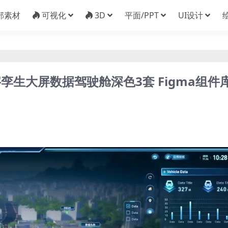
部素材
可视化
3D
平面/PPT
UI设计
生大屏数据驾驶舱深色3套 Figma组件