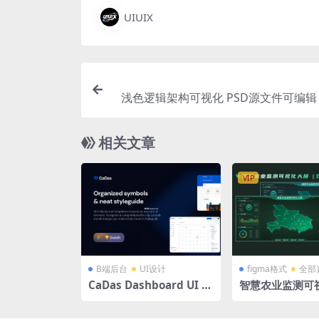
UIUIX
浅色逻辑架构可视化 PSD源文件可编辑
相关文章
VIP
B端后台
UI设计
figma格式
全部
CaDas Dashboard UI Ki
智慧农业监测可
t 网络社交平台网页界面
figma格式4张
客户端仪表板后台ui设计
化 湖北地图 湖