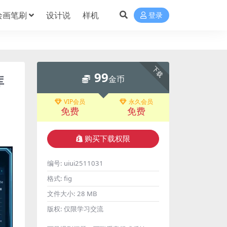
绘画笔刷
设计说
样机
登录
下载
99
库
金币
VIP会员
永久会员
免费
免费
购买下载权限
编号:
uiui2511031
格式:
fig
文件大小:
28 MB
版权:
仅限学习交流