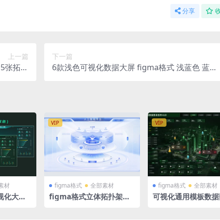
分享
上一篇
下一篇
 5张拓扑
6款浅色可视化数据大屏 figma格式 浅蓝色 蓝色
图 立体分层
立体拓扑图
VIP
VIP
素材
figma格式
全部素材
figma格式
全部素材
视化大屏
figma格式立体拓扑架构
可视化通用模板数据
 绿色可视
分层浅色蓝色可视化智慧
组件HUD 绿色大屏
北省
大屏素材
舱 figma格式