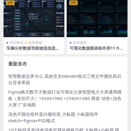
VIP
VIP
PSD格式
全部素材
全部素材
车辆分析数据导航物流信息可
可视化数据图表组件库11 fig
视化大屏 PSD格式 1920X108
ma格式 多列柱状图 仪表盘 折
0
线图 标题 暗色
最新发布
智慧数据边界办公 高效安全blender格式三维文件微软风后
台登录界面
Figma格式数字大数据行业可视化大屏智慧电力大屏通用模
板（差别不大）1920X1080 +2560X1080 两套 绿色+浅色
大屏 广东地图
浅色可视化组件蓝白微软风 大标题 小标题组件
sketch+figma+PSD格式
10个科技蓝色绿色深色可视化模板边框 大标题+小标题 模