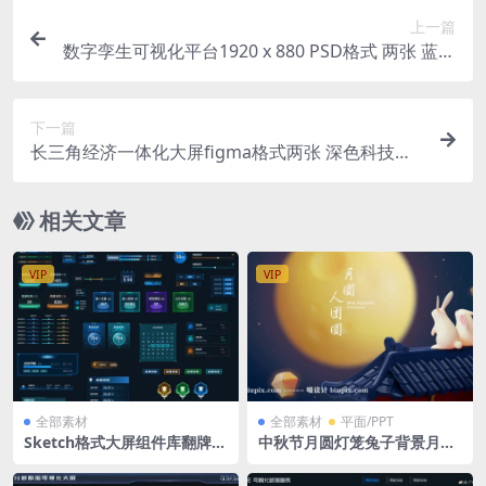
上一篇
数字孪生可视化平台1920 x 880 PSD格式 两张 蓝色
绿色
下一篇
长三角经济一体化大屏figma格式两张 深色科技大
屏 长三角地图
相关文章
VIP
VIP
全部素材
全部素材
平面/PPT
Sketch格式大屏组件库翻牌器
中秋节月圆灯笼兔子背景月亮
数据排列
孔明灯矢量插画bannerAi格
式