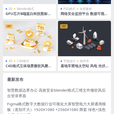
3D
blender格式
PSD格式
全部素材
GPU芯片B端蓝白科技图标立
网络安全监控平台 数据可视化
体底座透明发光blender格式
大屏 深色 3840×1620
含PNG
VIP
VIP
3D
C4D格式
平面设计
组件库
C4D格式立体场景微软风磨玻
基地车营地太空站 风电 光伏
璃大数据云安全 OC渲染
发电设备 figma+Ai格式
最新发布
智慧数据边界办公 高效安全blender格式三维文件微软风后
台登录界面
Figma格式数字大数据行业可视化大屏智慧电力大屏通用模
板（差别不大）1920X1080 +2560X1080 两套 绿色+浅色