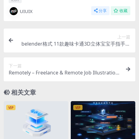
UIUIX
分享
收藏
上一篇
belender格式 11款趣味卡通3D立体宝宝手指手势
插图插画图标含3000×3000 px免抠png图
下一篇
Remotely – Freelance & Remote Job Illustrations
12幅自由职业者居家远程办公员工工作插画图片Ai
源文件
相关文章
VIP
VIP