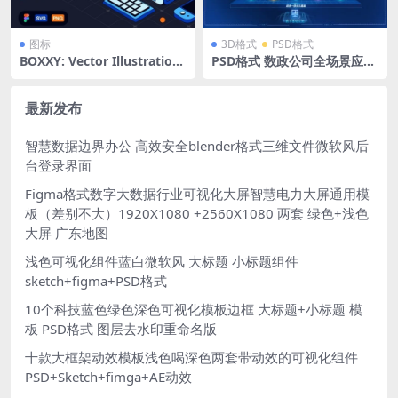
图标
3D格式
PSD格式
BOXXY: Vector Illustration
PSD格式 数政公司全场景应用
Kit 潮流时尚2.5D等距立方体
及能力视图
医疗电商音乐游戏影视办公插
图插画
最新发布
智慧数据边界办公 高效安全blender格式三维文件微软风后
台登录界面
Figma格式数字大数据行业可视化大屏智慧电力大屏通用模
板（差别不大）1920X1080 +2560X1080 两套 绿色+浅色
大屏 广东地图
浅色可视化组件蓝白微软风 大标题 小标题组件
sketch+figma+PSD格式
10个科技蓝色绿色深色可视化模板边框 大标题+小标题 模
板 PSD格式 图层去水印重命名版
十款大框架动效模板浅色喝深色两套带动效的可视化组件
PSD+Sketch+fimga+AE动效