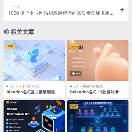
下一篇
1000 多个专业网站和应用程序的高质量图标多用途
网站app网页常用线性小图标icon
相关文章
VIP
VIP
3D
blender格式
3D
blender格式
blender格式蓝白磨玻璃微软
belender格式 11款趣味卡通3
风立体3D玻璃图标服务器Ai机
D立体宝宝手指手势插图插画
器人立方体展台模型含高清PN
图标含3000×3000 px免抠pn
G
g图
VIP