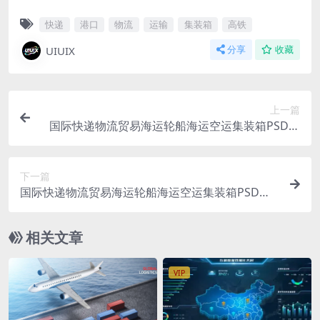
快递
港口
物流
运输
集装箱
高铁
UIUIX
分享
收藏
上一篇
国际快递物流贸易海运轮船海运空运集装箱PSD格
式
下一篇
国际快递物流贸易海运轮船海运空运集装箱PSD格
式
相关文章
VIP