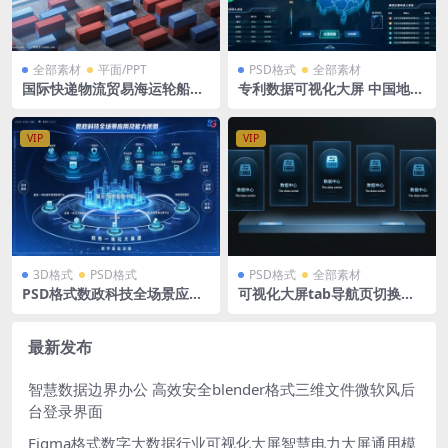
全部素材
平面/PPT
PSD格式
全部素材
国际快递物流贸易海运轮船海
专利数据可视化大屏 中国地图
运空运集装箱PSD格式
1920X1080
VIP
VIP
3D格式
PSD格式
PSD格式
全部素材
PSD格式数政科技全场景应用
可视化大屏tab导航页切换系
及能力视图立体分层可视化大
统入口PSD格式
屏
最新发布
智慧数据边界办公 高效安全blender格式三维文件微软风后
台登录界面
Figma格式数字大数据行业可视化大屏智慧电力大屏通用模