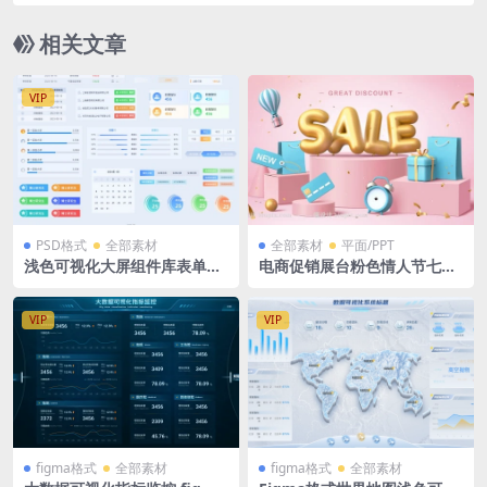
h格式
相关文章
VIP
PSD格式
全部素材
全部素材
平面/PPT
浅色可视化大屏组件库表单数
电商促销展台粉色情人节七夕
据排列 PSD格式
节活动banner背景sale气泡字
Ai矢量格式
VIP
VIP
figma格式
全部素材
figma格式
全部素材