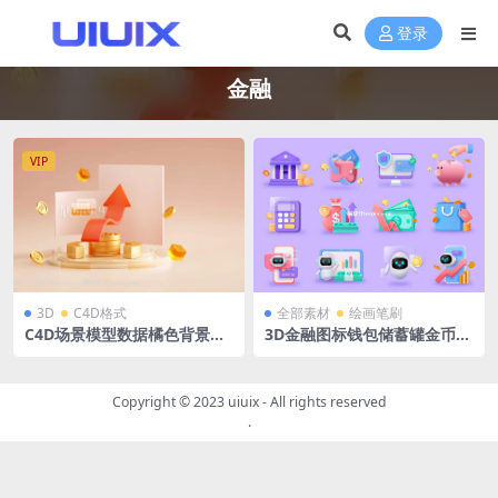
登录
金融
VIP
3D
C4D格式
全部素材
绘画笔刷
C4D场景模型数据橘色背景大
3D金融图标钱包储蓄罐金币美
数据金融科技磨玻璃微软风登
金小手金融安全AI格式44个
录页背景OC材质渲染器
Copyright © 2023
uiuix
- All rights reserved
.