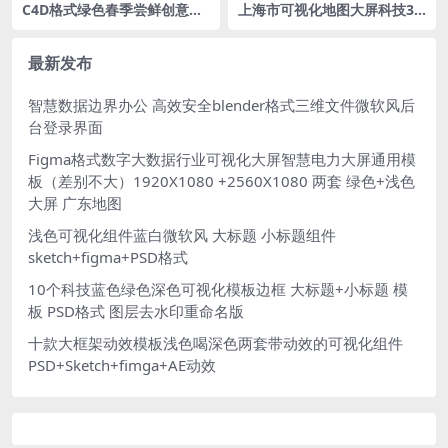
C4D格式绿色春季尝鲜创意潮
上海市可视化地图大屏科技3D
流春季户外派对春季春天商场
矢量地图1920X1080 PSD格式
美陈立体展台OC渲染
钢笔路径分层
最新发布
智慧数据边界办公 高效安全blender格式三维文件微软风后
台登录界面
Figma格式数字大数据行业可视化大屏智慧电力大屏通用模
板（差别不大）1920X1080 +2560X1080 两套 绿色+浅色
大屏 广东地图
浅色可视化组件蓝白微软风 大标题 小标题组件
sketch+figma+PSD格式
10个科技蓝色绿色深色可视化模板边框 大标题+小标题 模
板 PSD格式 图层去水印重命名版
十款大框架动效模板浅色喝深色两套带动效的可视化组件
PSD+Sketch+fimga+AE动效