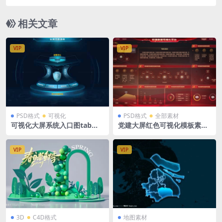
科技磨玻璃微软风登录页背景OC材质渲染器
相关文章
VIP
VIP
PSD格式
可视化
PSD格式
全部素材
可视化大屏系统入口图tab导
党建大屏红色可视化模板素材
航常用结构分层素材PSD格式
PSD格式 1920×1080
分层源文件
VIP
VIP
3D
C4D格式
地图素材