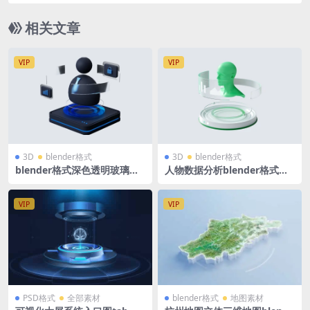
相关文章
VIP
VIP
3D
blender格式
3D
blender格式
blender格式深色透明玻璃深
人物数据分析blender格式浅
蓝色3D图标icon立体底座人物
色透明玻璃绿色3D图标icon立
个人中心客户服务
体底座
VIP
VIP
PSD格式
全部素材
blender格式
地图素材