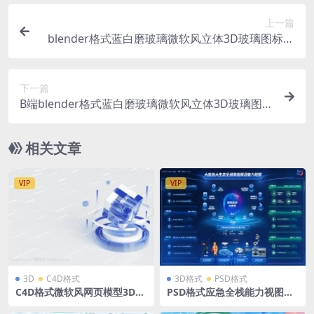
上一篇
blender格式蓝白磨玻璃微软风立体3D玻璃图标搜
索书籍立方体展台模型含高清PNG
下一篇
B端blender格式蓝白磨玻璃微软风立体3D玻璃图标
立方体展台模型含高清PNG
相关文章
VIP
VIP
3D
C4D格式
3D格式
PSD格式
C4D格式微软风网页模型3D立
PSD格式应急全栈能力视图立
体图标磨玻璃地球商务B端办
体3D可视化大屏分层源文件