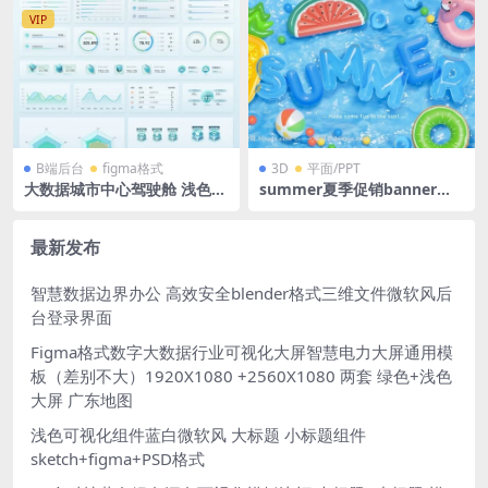
公平台OC渲染器
VIP
B端后台
figma格式
3D
平面/PPT
大数据城市中心驾驶舱 浅色
summer夏季促销banner汽
绿色 图表 折线图 饼图 立体图
泡字泳圈字西瓜火烈鸟泳池Ai
表 可视化大屏 figma格式
矢量格式
最新发布
智慧数据边界办公 高效安全blender格式三维文件微软风后
台登录界面
Figma格式数字大数据行业可视化大屏智慧电力大屏通用模
板（差别不大）1920X1080 +2560X1080 两套 绿色+浅色
大屏 广东地图
浅色可视化组件蓝白微软风 大标题 小标题组件
sketch+figma+PSD格式