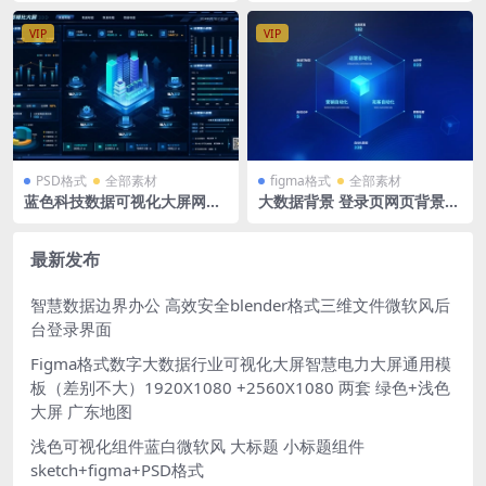
导航入口 1920X1080
驶舱 宽屏 figma格式
VIP
VIP
PSD格式
全部素材
figma格式
全部素材
蓝色科技数据可视化大屏网页
大数据背景 登录页网页背景
界面PSD格式
深蓝科技逻辑图figma格式 矢
量文件
最新发布
智慧数据边界办公 高效安全blender格式三维文件微软风后
台登录界面
Figma格式数字大数据行业可视化大屏智慧电力大屏通用模
板（差别不大）1920X1080 +2560X1080 两套 绿色+浅色
大屏 广东地图
浅色可视化组件蓝白微软风 大标题 小标题组件
sketch+figma+PSD格式