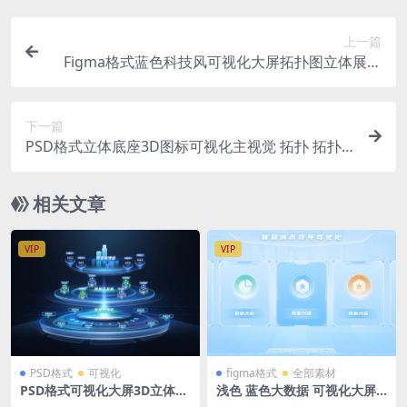
上一篇
Figma格式蓝色科技风可视化大屏拓扑图立体展示
组件主视觉
下一篇
PSD格式立体底座3D图标可视化主视觉 拓扑 拓扑
图
相关文章
VIP
VIP
PSD格式
可视化
figma格式
全部素材
PSD格式可视化大屏3D立体分
浅色 蓝色大数据 可视化大屏t
层拓扑图 分层源文件2.5D图标
ab入口导航 智慧城市领导驾