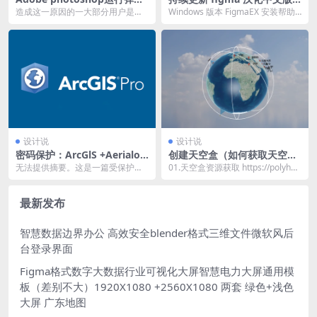
This non-genuine Adobe a
win版本桌面端 客户端
造成这一原因的一大部分用户是在
Windows 版本 FigmaEX 安装帮助
pp has been disabled，解决
长时间使用梯子 使用了代理网络。
安装前须知 FigmaEX 集成...
办法
因为Adobe此时...
设计说
设计说
密码保护：ArcGlS +Aerialod
创建天空盒（如何获取天空盒
三维地图获取高程高清地形图
资源）three.sj三维天空盒子
无法提供摘要。这是一篇受保护的
01.天空盒资源获取 https://polyhav
流程图
文章。
en.com/zh/a/ru...
最新发布
智慧数据边界办公 高效安全blender格式三维文件微软风后
台登录界面
Figma格式数字大数据行业可视化大屏智慧电力大屏通用模
板（差别不大）1920X1080 +2560X1080 两套 绿色+浅色
大屏 广东地图