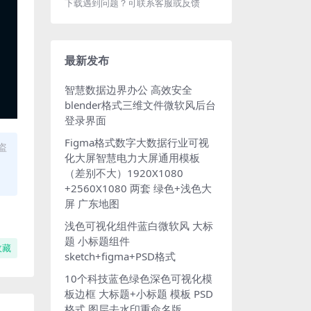
下载遇到问题？可联系客服或反馈
最新发布
智慧数据边界办公 高效安全
blender格式三维文件微软风后台
登录界面
Figma格式数字大数据行业可视
盗
化大屏智慧电力大屏通用模板
（差别不大）1920X1080
+2560X1080 两套 绿色+浅色大
屏 广东地图
浅色可视化组件蓝白微软风 大标
题 小标题组件
收藏
sketch+figma+PSD格式
10个科技蓝色绿色深色可视化模
板边框 大标题+小标题 模板 PSD
格式 图层去水印重命名版