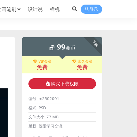
绘画笔刷
设计说
样机
登录
下载
99
金币
VIP会员
永久会员
免费
免费
购买下载权限
编号:
m2502001
格式:
PSD
文件大小:
77 MB
版权:
仅限学习交流