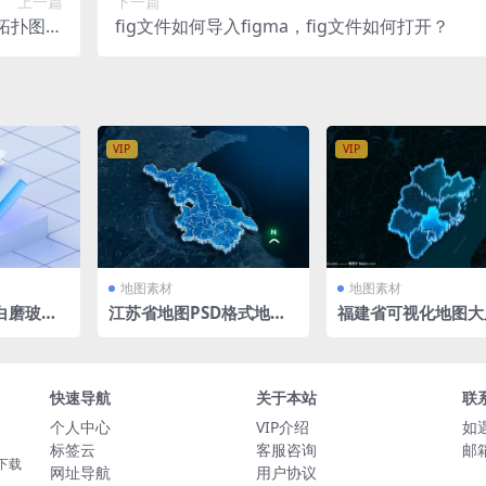
上一篇
下一篇
屏拓扑图立
fig文件如何导入figma，fig文件如何打开？
件主视觉
VIP
VIP
地图素材
地图素材
蓝白磨玻璃
江苏省地图PSD格式地图
福建省可视化地图大
玻璃图标搜
map大屏可视化jiang su
技3D矢量地图1920X
台模型含
立体地图背景 1500x1080
0 PSD格式钢笔路
PX
快速导航
关于本站
联
个人中心
VIP介绍
如
标签云
客服咨询
邮箱
下载
网址导航
用户协议