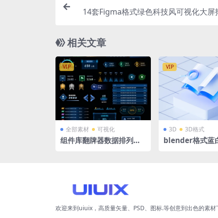
14套Figma格式绿色科技风可视化大
体展示组
相关文章
VIP
VIP
全部素材
可视化
3D
3D格式
组件库翻牌器数据排列仪
blender格式
表盘列表PSD格式科技大
微软风立体3D
屏组件
索书籍立方体展
高清PNG
欢迎来到uiuix，高质量矢量、PSD、图标.等创意到出色的素材