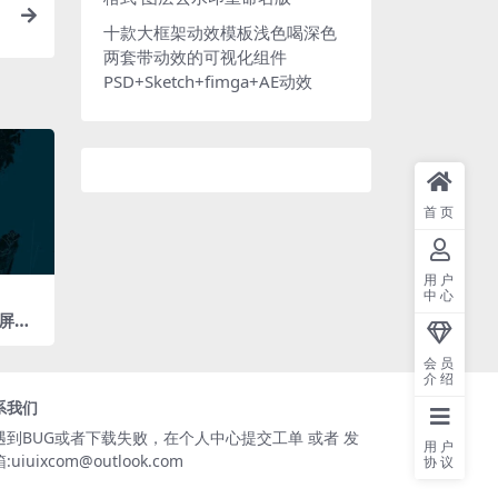
十款大框架动效模板浅色喝深色
两套带动效的可视化组件
PSD+Sketch+fimga+AE动效
首页
用户
中心
屏科
108
径分层
会员
介绍
系我们
遇到BUG或者下载失败，在个人中心提交工单 或者 发
用户
:uiuixcom@outlook.com
协议