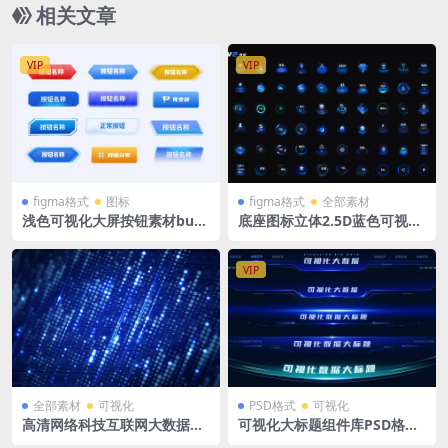
相关文章
VIP
VIP
figma格式
图标
figma格式
全部素材
浅色可视化大屏按钮素材butt
底座图标立体2.5D蓝色可视化
on浅色figma格式组件
大屏组件科技数据figma格式
60个
VIP
全部素材
可视化
PSD格式
可视化
高清网络科技互联网大数据科
可视化大标题组件库PSD格式
技背景PSD
可视化组件