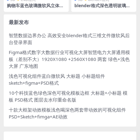
购物车蓝色玻璃微软风立体场
blender格式深色透明玻璃深
景源文件 蓝白后台科技背景 C
蓝色3D图标icon立体底座人物
4D格式R23 OC渲染器 2560 x
个人中心客户服务
1005
最新发布
智慧数据边界办公 高效安全blender格式三维文件微软风后
台登录界面
Figma格式数字大数据行业可视化大屏智慧电力大屏通用模
板（差别不大）1920X1080 +2560X1080 两套 绿色+浅色
大屏 广东地图
浅色可视化组件蓝白微软风 大标题 小标题组件
sketch+figma+PSD格式
10个科技蓝色绿色深色可视化模板边框 大标题+小标题 模
板 PSD格式 图层去水印重命名版
十款大框架动效模板浅色喝深色两套带动效的可视化组件
PSD+Sketch+fimga+AE动效