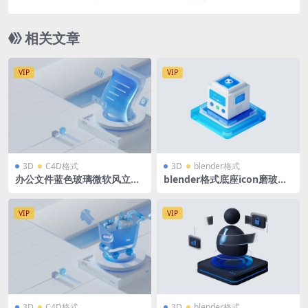
组件源文件
相关文章
VIP
VIP
3D
C4D格式
3D
blender格式
办公文件蓝色玻璃微软风立体
blender格式底座icon磨玻璃
场景源文件 蓝白后台科技背景
微软风智慧物联网立体3D图标
C4D格式R23 OC渲染器 2560
源文件
x1005
VIP
VIP
3D
C4D格式
3D
blender格式