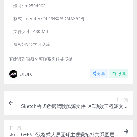
编号:
m2504002
格式:
blender/C4D/FBX/3DMAX/OBJ
文件大小:
480 MB
版权:
仅限学习交流
下载遇到问题？可联系客服或反馈
UIUIX
分享
收藏
上一篇
Sketch格式数据驾驶舱源文件+AE动效工程源文件
系统入口 圆圈旋转
下一篇
sketch+PSD双格式大屏圆环主视觉拓扑关系图层级