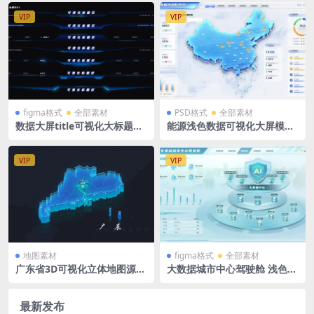
VIP
VIP
figma格式
全部素材
PSD格式
全部素材
数据大屏title可视化大标题蓝
能源浅色数据可视化大屏模板
色科技效果组件 figma格式1
大数据中国地图PSD格式
VIP
VIP
地图素材
figma格式
全部素材
广东省3D可视化立体地图源文
大数据城市中心驾驶舱 浅色
件分层PSD格式
绿色 拓扑图 立体分层 系统入
口 可视化大屏 figma格式
最新发布