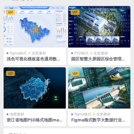
VIP
VIP
figma格式
全部素材
PSD格式
全部素材
浅色可视化模板蓝色通用数据
园区智慧大屏园区综合管理平
看板Figma格式
合PSD格式 5760 x2160
VIP
VIP
地图素材
figma格式
全部素材
浙江省地图PSD格式地图map
Figma格式数字大数据行业可
大屏可视化Zhejiang立体地图
视化大屏智慧水利大屏通用模
背景 1500x1080PX
板（差别不大）1920X1080 +