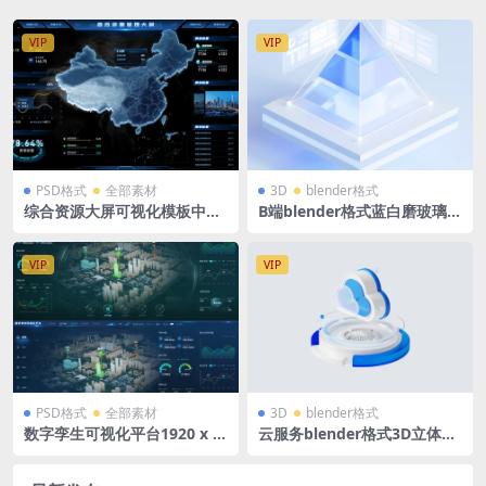
VIP
VIP
PSD格式
全部素材
3D
blender格式
综合资源大屏可视化模板中国
B端blender格式蓝白磨玻璃微
地图 蓝色可视化大屏 1920X1
软风立体3D玻璃图标立方体展
080 PSD格式
台模型含高清PNG
VIP
VIP
PSD格式
全部素材
3D
blender格式
数字孪生可视化平台1920 x 8
云服务blender格式3D立体图
80 PSD格式 两张 蓝色绿色
标磨玻璃蓝白风底座图标