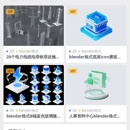
VIP
VIP
3D
blender格式
3D
blender格式
20个电力电线电塔铁塔设施三
blender格式底座icon磨玻璃
维模型 blender/C4D/FBX/3D
微软风智慧零售立体3D图标
MAX/OBJ格式
源文件
VIP
VIP
3D
blender格式
3D
blender格式
blender格式B端蓝色玻璃微软
人事资料中心blender格式浅
风科技立体大数据云服务智能
色透明玻璃绿色3D图标icon立
图标18个
体底座