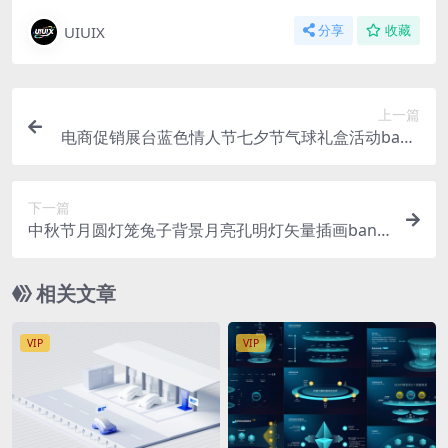
UIUIX
分享
收藏
上一篇
电商促销展台蓝色情人节七夕节气球礼盒活动bann
er背景sale气泡字Ai矢量格式
下一篇
中秋节月圆灯笼兔子背景月亮孔明灯矢量插画bann
erAi格式
相关文章
VIP
VIP