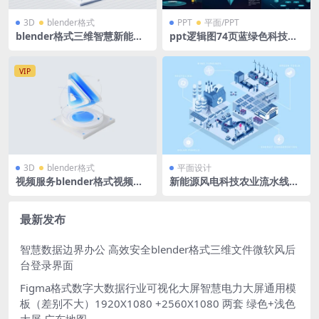
3D
blender格式
PPT
平面/PPT
blender格式三维智慧新能源
ppt逻辑图74页蓝绿色科技感
汽车充电桩模型3D智慧能源ca
大厂逻辑架构大数据架构图PP
r蓝白微软风
T模版
VIP
3D
blender格式
平面设计
视频服务blender格式视频播
新能源风电科技农业流水线立
放按钮B端蓝白科技图标立体ic
体拓扑图ai格式
on微软风含PNG
最新发布
智慧数据边界办公 高效安全blender格式三维文件微软风后
台登录界面
Figma格式数字大数据行业可视化大屏智慧电力大屏通用模
板（差别不大）1920X1080 +2560X1080 两套 绿色+浅色