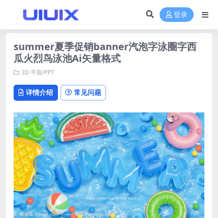
登录
summer夏季促销banner汽泡字泳圈字西
瓜火烈鸟泳池Ai矢量格式
3D
平面/PPT
详情介绍
常见问题