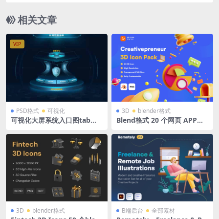
相关文章
VIP
PSD格式
可视化
3D
blender格式
可视化大屏系统入口图tab导
Blend格式 20 个网页 APP通
航常用结构分层素材PSD格式
知消息日历3D图标创意404 含
分层源文件
高清PNG
3D
blender格式
B端后台
全部素材