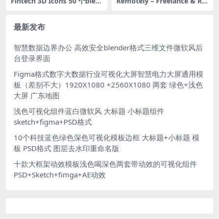
Fintech 3D Icons 50 个blen
Remotely – Freelance & Re
der格式银行科技金融理财财
mote Job Illustrations 12幅
务安全管理金色3D图标icon设
自由职业者居家远程办公员工
计素材含png免抠图片
工作插画图片Ai源文件
最新发布
智慧数据边界办公 高效安全blender格式三维文件微软风后
台登录界面
Figma格式数字大数据行业可视化大屏智慧电力大屏通用模
板（差别不大）1920X1080 +2560X1080 两套 绿色+浅色
大屏 广东地图
浅色可视化组件蓝白微软风 大标题 小标题组件
sketch+figma+PSD格式
10个科技蓝色绿色深色可视化模板边框 大标题+小标题 模
板 PSD格式 图层去水印重命名版
十款大框架动效模板浅色喝深色两套带动效的可视化组件
PSD+Sketch+fimga+AE动效