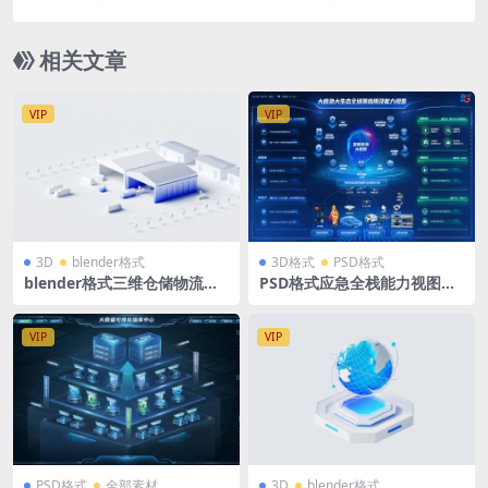
底座AI人工智能科技
相关文章
VIP
VIP
3D
blender格式
3D格式
PSD格式
blender格式三维仓储物流模
PSD格式应急全栈能力视图立
型3D大楼智慧园区蓝白微软风
体3D可视化大屏分层源文件
VIP
VIP
PSD格式
全部素材
3D
blender格式