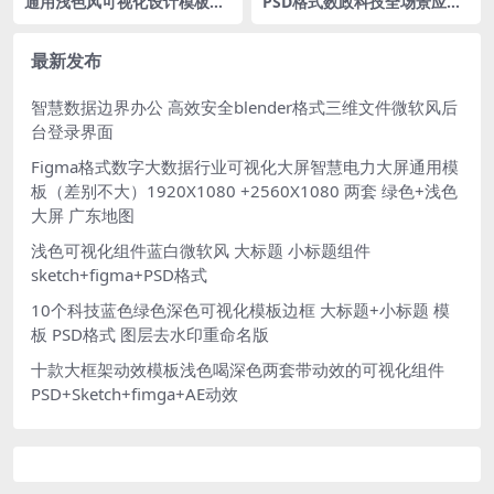
通用浅色风可视化设计模板可
PSD格式数政科技全场景应用
视化大屏驾驶舱 figma+sketc
及能力视图立体分层可视化大
h格式
屏
最新发布
智慧数据边界办公 高效安全blender格式三维文件微软风后
台登录界面
Figma格式数字大数据行业可视化大屏智慧电力大屏通用模
板（差别不大）1920X1080 +2560X1080 两套 绿色+浅色
大屏 广东地图
浅色可视化组件蓝白微软风 大标题 小标题组件
sketch+figma+PSD格式
10个科技蓝色绿色深色可视化模板边框 大标题+小标题 模
板 PSD格式 图层去水印重命名版
十款大框架动效模板浅色喝深色两套带动效的可视化组件
PSD+Sketch+fimga+AE动效