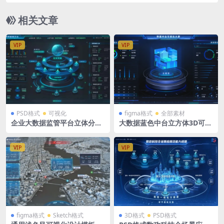
式
相关文章
VIP
VIP
PSD格式
可视化
figma格式
全部素材
企业大数据监管平台立体分层
大数据蓝色中台立方体3D可视
拓扑可视化大屏科技蓝 MAP 1
化大屏figma格式
920X1080
VIP
VIP
figma格式
Sketch格式
3D格式
PSD格式