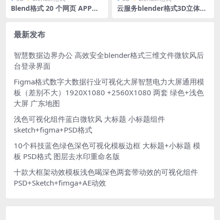
Blend格式 20 个网页 APP通
云服务blender格式3D立体图
知消息日历3D图标创意404 含
标磨玻璃蓝白风底座图标
高清PNG
最新发布
智慧数据边界办公 高效安全blender格式三维文件微软风后
台登录界面
Figma格式数字大数据行业可视化大屏智慧电力大屏通用模
板（差别不大）1920X1080 +2560X1080 两套 绿色+浅色
大屏 广东地图
浅色可视化组件蓝白微软风 大标题 小标题组件
sketch+figma+PSD格式
10个科技蓝色绿色深色可视化模板边框 大标题+小标题 模
板 PSD格式 图层去水印重命名版
十款大框架动效模板浅色喝深色两套带动效的可视化组件
PSD+Sketch+fimga+AE动效