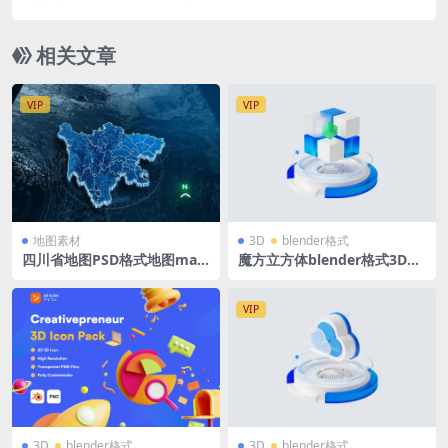
标icon立体底座
相关文章
VIP
VIP
地图素材
3D
blender格式
四川省地图PSD格式地图map
魔方立方体blender格式3D立
大屏可视化Sichuan立体地图
体图标磨玻璃蓝白风底座图标
背景 1500x1080PX
VIP
3D
blender格式
3D
blender格式