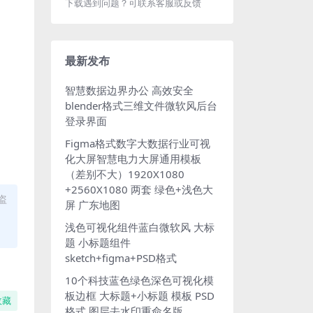
下载遇到问题？可联系客服或反馈
最新发布
智慧数据边界办公 高效安全
blender格式三维文件微软风后台
登录界面
Figma格式数字大数据行业可视
化大屏智慧电力大屏通用模板
（差别不大）1920X1080
+2560X1080 两套 绿色+浅色大
盗
屏 广东地图
浅色可视化组件蓝白微软风 大标
题 小标题组件
sketch+figma+PSD格式
10个科技蓝色绿色深色可视化模
板边框 大标题+小标题 模板 PSD
收藏
格式 图层去水印重命名版