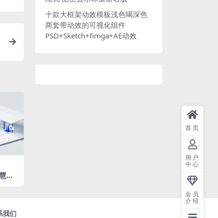
十款大框架动效模板浅色喝深色
两套带动效的可视化组件
PSD+Sketch+fimga+AE动效
首页
用户
中心
智慧新
3D智
风
会员
介绍
系我们