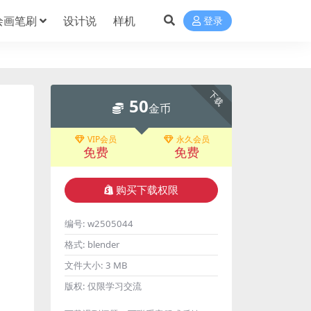
绘画笔刷
设计说
样机
登录
下载
50
金币
VIP会员
永久会员
免费
免费
购买下载权限
编号:
w2505044
格式:
blender
文件大小:
3 MB
版权:
仅限学习交流