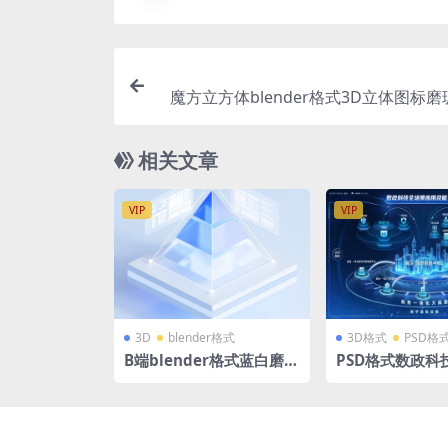
魔方立方体blender格式3D立体图标
风
相关文章
VIP
VIP
3D
blender格式
3D格式
PSD格
B端blender格式蓝白磨玻
PSD格式数政科
璃微软风立体3D玻璃图标
应用及能力视图
立方体展台模型含高清PN
可视化大屏
G