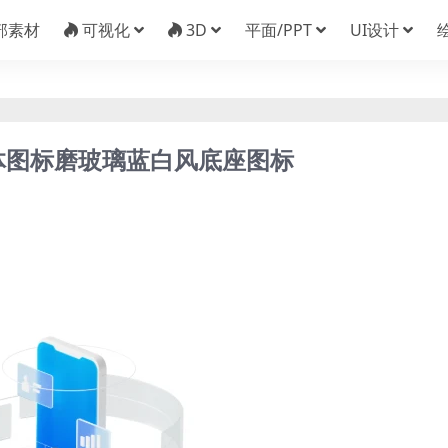
部素材
可视化
3D
平面/PPT
UI设计
D立体图标磨玻璃蓝白风底座图标