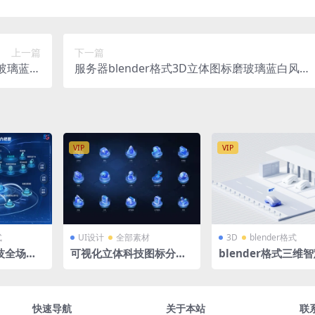
上一篇
下一篇
磨玻璃蓝白
服务器blender格式3D立体图标磨玻璃蓝白风底
底座图标
座图标
VIP
VIP
式
UI设计
全部素材
3D
blender格式
技全场景
可视化立体科技图标分层
blender格式三维
立体分层
系统后台图标 45个 PSD格
能源汽车充电桩模型
式源文件
慧能源car蓝白微软
快速导航
关于本站
联